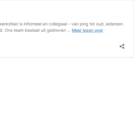
ksfeer is informeel en collegiaal – van jong tot oud, iedereen
Industrieel
eid. Ons team bestaat uit gedreven …
Meer lezen over
Schoonmaker
(36
uur)
–
Twello