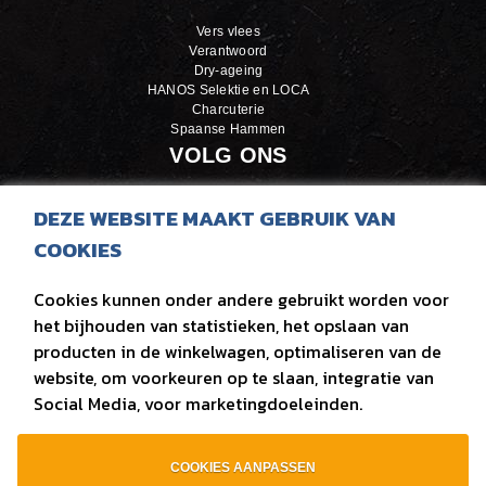
Vers vlees
Verantwoord
Dry-ageing
HANOS Selektie en LOCA
Charcuterie
Spaanse Hammen
VOLG ONS
LinkedIn
DEZE WEBSITE MAAKT GEBRUIK VAN
Facebook
COOKIES
Instagram
Cookies kunnen onder andere gebruikt worden voor
OVER ONS
het bijhouden van statistieken, het opslaan van
producten in de winkelwagen, optimaliseren van de
Over Van der Zee
Kwaliteitszorg
website, om voorkeuren op te slaan, integratie van
Van der Zee door de jaren heen
Social Media, voor marketingdoeleinden.
Vacatures
COOKIES AANPASSEN
sitemap
|
privacy
|
contact
|
bouw van website Webba