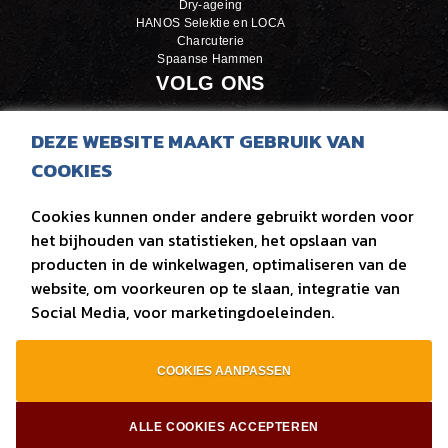
Dry-ageing
HANOS Selektie en LOCA
Charcuterie
Spaanse Hammen
VOLG ONS
LinkedIn
DEZE WEBSITE MAAKT GEBRUIK VAN
Facebook
COOKIES
Instagram
Cookies kunnen onder andere gebruikt worden voor
OVER ONS
het bijhouden van statistieken, het opslaan van
producten in de winkelwagen, optimaliseren van de
Over Van der Zee
Kwaliteitszorg
website, om voorkeuren op te slaan, integratie van
Van der Zee door de jaren heen
Social Media, voor marketingdoeleinden.
Vacatures
COOKIES AANPASSEN
sitemap
|
privacy
|
contact
|
bouw van website Webba
ALLE COOKIES ACCEPTEREN