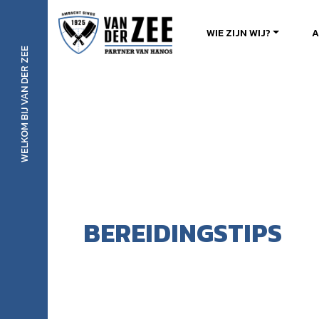
Ambachtelijke Slager van der Zee
WIE ZIJN WIJ?
A
WELKOM BIJ VAN DER ZEE
BEREIDINGSTIPS