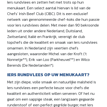
Iers rundvlees en zetten het met trots op hun
menukaart. Een select aantal hiervan is lid van de
Chefs’ Irish Beef Club (CIBC). Dit is een exclusief
netwerk van gerenommeerde chef-koks die hun passie
voor Iers rundvlees delen. Met meer dan 90 bekroonde
leden uit onder andere Nederland, Duitsland,
Zwitserland, Italië en Frankrijk, verenigt de club
topchefs die de kwaliteit en smaak van Iers rundvlees
omarmen. In Nederland zijn veertien chefs
aangesloten, waaronder Michel van der Kroft (’t
Nonnetje**), Erik van Loo (Parkheuvel**) en Wilco
Berends (De Nederlanden*).
IERS RUNDVLEES OP UW MENUKAART?
Met zijn diepe, volle smaak en natuurlijke malsheid is
Iers rundvlees een perfecte keuze voor chefs die
kwaliteit en authenticiteit willen serveren. Of het nu
gaat om een sappige steak, een langzaam gegaarde
runderstoof of een perfect gegrilde burger, met Iers