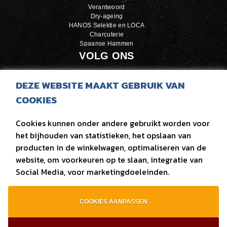
Verantwoord
Dry-ageing
HANOS Selektie en LOCA
Charcuterie
Spaanse Hammen
VOLG ONS
LinkedIn
DEZE WEBSITE MAAKT GEBRUIK VAN
Facebook
COOKIES
Instagram
Cookies kunnen onder andere gebruikt worden voor
OVER ONS
het bijhouden van statistieken, het opslaan van
producten in de winkelwagen, optimaliseren van de
Over Van der Zee
Kwaliteitszorg
website, om voorkeuren op te slaan, integratie van
Van der Zee door de jaren heen
Social Media, voor marketingdoeleinden.
Vacatures
COOKIES AANPASSEN
sitemap
|
privacy
|
contact
|
bouw van website Webba