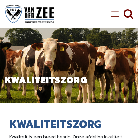
Ambachtelijke Slager van der Zee
KWALITEITSZORG
KWALITEITSZORG
Kwaliteit is een breed begrip. Onze afdeling kwaliteit