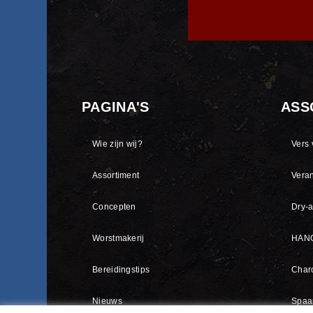
PAGINA'S
ASS
Wie zijn wij?
Vers 
Assortiment
Vera
Concepten
Dry-
Worstmakerij
HANO
Bereidingstips
Charc
Nieuws
Spaa