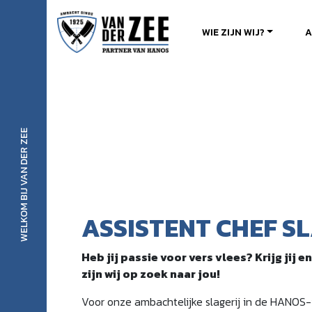
Ambachtelijke Slager van der Zee
WIE ZIJN WIJ?
A
WELKOM BIJ VAN DER ZEE
ASSISTENT CHEF SL
Heb jij passie voor vers vlees? Krijg ji
zijn wij op zoek naar jou!
Voor onze ambachtelijke slagerij in de HANOS-v