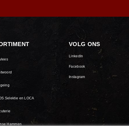
ORTIMENT
VOLG ONS
LinkedIn
vlees
Facebook
ntwoord
Instagram
ageing
S Selektie en LOCA
uterie
nse Hammen