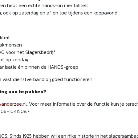
st en hebt een echte hands-on mentaliteit
, ook op zaterdag en af en toe tijdens een koopavond
iteit
 vakmensen
O voor het Slagersbedrijf
 of op zondag
ganisatie én binnen de HANOS-groep
n vast dienstverband bij goed functioneren
ging aan te pakken?
vanderzee.nl
. Voor meer informatie over de functie kun je terech
: 06-10415087
NOS. Sinds 1925 hebben wij een rijke historie in het slagersamb