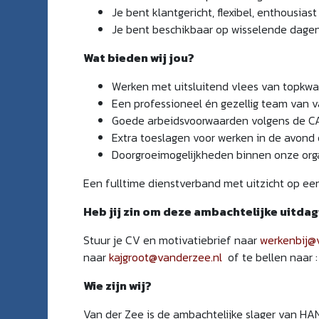
Je bent klantgericht, flexibel, enthousia
Je bent beschikbaar op wisselende dagen
Wat bieden wij jou?
Werken met uitsluitend vlees van topkwal
Een professioneel én gezellig team van
Goede arbeidsvoorwaarden volgens de CA
Extra toeslagen voor werken in de avond
Doorgroeimogelijkheden binnen onze or
Een fulltime dienstverband met uitzicht op ee
Heb jij zin om deze ambachtelijke uitda
Stuur je CV en motivatiebrief naar
werkenbij@
naar
kajgroot@vanderzee.nl
of te bellen naar 
Wie zijn wij?
Van der Zee is de ambachtelijke slager van HA