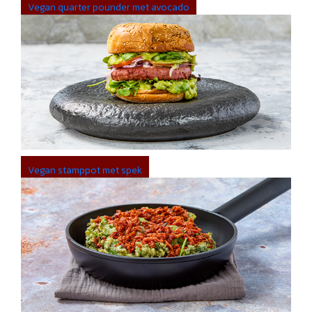
Vegan quarter pounder met avocado
Vegan stamppot met spek