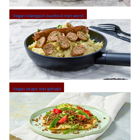
Vegan stamppot zuurkool met worst
Vegan wraps met gehakt