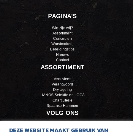
PAGINA'S
Wie zijn wij?
Assortiment
Concepten
Worstmakerij
Bereidingstips
Nieuws
Contact
ASSORTIMENT
Vers vlees
Verantwoord
Dry-ageing
HANOS Selektie en LOCA
Charcuterie
Spaanse Hammen
VOLG ONS
LinkedIn
DEZE WEBSITE MAAKT GEBRUIK VAN